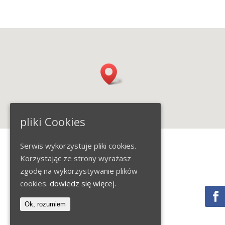
pliki Cookies
Serwis wykorzystuje pliki cookies.
Korzystając ze strony wyrażasz
ADRESS

zgodę na wykorzystywanie plików
ul.Jasna 15 lokal 3
cookies.
dowiedz się więcej.
70-777, Szczecin
Ok, rozumiem
TELEFON
